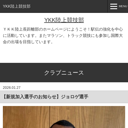
YKK陸上競技部
MENU
MENU
YKK陸上競技部
ＹＫＫ陸上長距離部のホームページにようこそ！駅伝の強化を中心
HOME
に活動しています。またマラソン、トラック競技にも参加し国際大
会の出場を目指しています。
チームプロフィール
あ
大会結果／スケジュール
部員紹介
クラブニュース
YKK陸上後援会
2026.01.27
クラブニュース
【新規加入選手のお知らせ】ジョロゲ選手