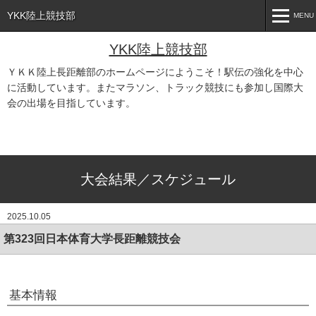
YKK陸上競技部
MENU
MENU
YKK陸上競技部
ＹＫＫ陸上長距離部のホームページにようこそ！駅伝の強化を中心
HOME
に活動しています。またマラソン、トラック競技にも参加し国際大
会の出場を目指しています。
チームプロフィール
あ
大会結果／スケジュール
部員紹介
大会結果／スケジュール
YKK陸上後援会
2025.10.05
クラブニュース
第323回日本体育大学長距離競技会
基本情報